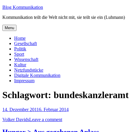
Skip
Blog Kommunikation
to
Kommunikation teilt die Welt nicht mit, sie teilt sie ein (Luhmann)
content
Menu
Home
Gesellschaft
Politik
Sport
Wissenschaft
Kultur
Netzfundstücke
Digitale Kommunikation
Impressum
Schlagwort:
bundeskanzleramt
14. Dezember 2011
6. Februar 2014
Volker Davids
Leave a comment
Hunger > Aus gegebenen Anlass