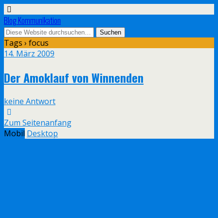
Blog Kommunikation
Tags › focus
14. März 2009
Der Amoklauf von Winnenden
keine Antwort
Zum Seitenanfang
Mobil
Desktop