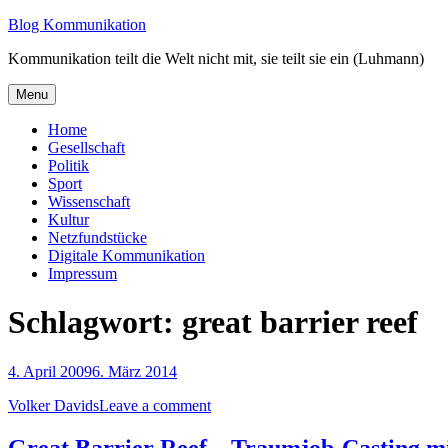
Skip
Blog Kommunikation
to
Kommunikation teilt die Welt nicht mit, sie teilt sie ein (Luhmann)
content
Menu
Home
Gesellschaft
Politik
Sport
Wissenschaft
Kultur
Netzfundstücke
Digitale Kommunikation
Impressum
Schlagwort:
great barrier reef
4. April 2009
6. März 2014
Volker Davids
Leave a comment
Great Barrier Reef – Traumjob-Casting mi