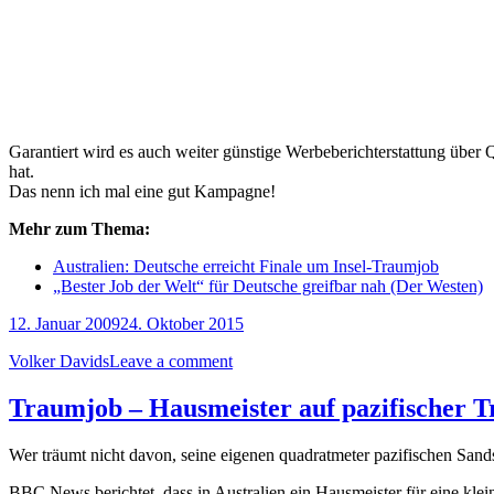
Garantiert wird es auch weiter günstige Werbeberichterstattung übe
hat.
Das nenn ich mal eine gut Kampagne!
Mehr zum Thema:
Australien:
Deutsche erreicht Finale um Insel-Traumjob
„Bester Job der Welt“ für Deutsche greifbar nah (Der Westen)
12. Januar 2009
24. Oktober 2015
Volker Davids
Leave a comment
Traumjob – Hausmeister auf pazifischer T
Wer träumt nicht davon, seine eigenen quadratmeter pazifischen Sa
BBC News berichtet, dass in Australien ein Hausmeister für eine kl