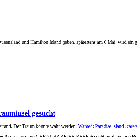
r Queensland und Hamilton Island geben, spätestens am 6.Mai, wird e
rauminsel gesucht
ndstrand. Der Traum könnte wahr werden:
Wanted: Paradise island ‚caret
eine Pazifik-Insel im GREAT BARRIER REEF gesucht wird, einzige Beruf