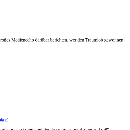
in großes Medienecho darüber berichten, wer den Traumjob gewonnen
aker‘
svoraussetzung: „willing to swim, snorkel, dive and sail“