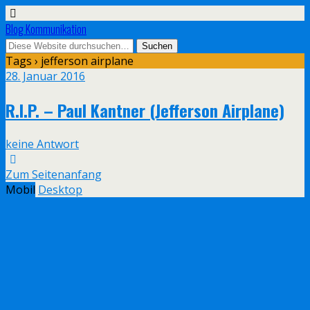
Blog Kommunikation
Tags › jefferson airplane
28. Januar 2016
R.I.P. – Paul Kantner (Jefferson Airplane)
keine Antwort
Zum Seitenanfang
Mobil
Desktop