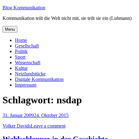
Skip
Blog Kommunikation
to
Kommunikation teilt die Welt nicht mit, sie teilt sie ein (Luhmann)
content
Menu
Home
Gesellschaft
Politik
Sport
Wissenschaft
Kultur
Netzfundstücke
Digitale Kommunikation
Impressum
Schlagwort:
nsdap
31. Januar 2009
24. Oktober 2015
Volker Davids
Leave a comment
Wahlschlepper in der Geschichte