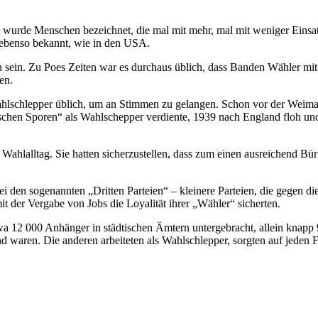
er wurde Menschen bezeichnet, die mal mit mehr, mal mit weniger Ein
d ebenso bekannt, wie in den USA.
ein. Zu Poes Zeiten war es durchaus üblich, dass Banden Wähler mit 
en.
lschlepper üblich, um an Stimmen zu gelangen. Schon vor der Weimar
litischen Sporen“ als Wahlschepper verdiente, 1939 nach England floh 
Wahlalltag. Sie hatten sicherzustellen, dass zum einen ausreichend 
i den sogenannten „Dritten Parteien“ – kleinere Parteien, die gegen d
it der Vergabe von Jobs die Loyalität ihrer „Wähler“ sicherten.
a 12 000 Anhänger in städtischen Ämtern untergebracht, allein knapp
d waren. Die anderen arbeiteten als Wahlschlepper, sorgten auf jeden 