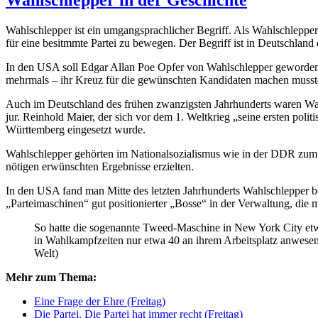
Wahlschlepper ist ein umgangsprachlicher Begriff. Als Wahlschlepp
für eine besitmmte Partei zu bewegen. Der Begriff ist in Deutschlan
In den USA soll Edgar Allan Poe Opfer von Wahlschlepper geworden s
mehrmals – ihr Kreuz für die gewünschten Kandidaten machen musst
Auch im Deutschland des frühen zwanzigsten Jahrhunderts waren Wah
jur. Reinhold Maier, der sich vor dem 1. Weltkrieg „seine ersten po
Württemberg eingesetzt wurde.
Wahlschlepper gehörten im Nationalsozialismus wie in der DDR zum 
nötigen erwünschten Ergebnisse erzielten.
In den USA fand man Mitte des letzten Jahrhunderts Wahlschlepper be
„Parteimaschinen“ gut positionierter „Bosse“ in der Verwaltung, die m
So hatte die sogenannte Tweed-Maschine in New York City etw
in Wahlkampfzeiten nur etwa 40 an ihrem Arbeitsplatz anwesen
Welt)
Mehr zum Thema:
Eine Frage der Ehre (Freitag)
Die Partei, Die Partei hat immer recht (Freitag)