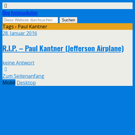
Blog Kommunikation
Tags › Paul Kantner
28. Januar 2016
R.I.P. – Paul Kantner (Jefferson Airplane)
keine Antwort
Zum Seitenanfang
Mobil
Desktop