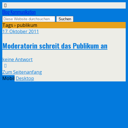
Blog Kommunikation
Tags › publikum
17. Oktober 2011
Moderatorin schreit das Publikum an
keine Antwort
Zum Seitenanfang
Mobil
Desktop