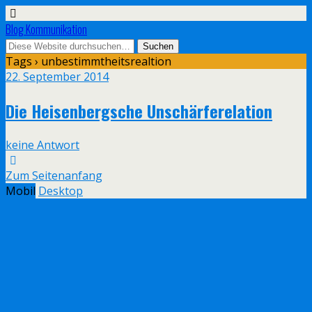
Blog Kommunikation
Tags › unbestimmtheitsrealtion
22. September 2014
Die Heisenbergsche Unschärferelation
keine Antwort
Zum Seitenanfang
Mobil
Desktop