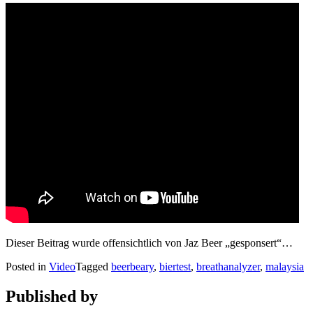
Dieser Beitrag wurde offensichtlich von Jaz Beer „gesponsert“…
Posted in
Video
Tagged
beerbeary
,
biertest
,
breathanalyzer
,
malaysia
Published by