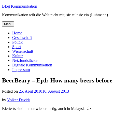
Skip
Blog Kommunikation
to
Kommunikation teilt die Welt nicht mit, sie teilt sie ein (Luhmann)
content
Menu
Home
Gesellschaft
Politik
Sport
Wissenschaft
Kultur
Netzfundstücke
Digitale Kommunikation
Impressum
BeerBeary – Ep1: How many beers before fa
Posted on
25. April 2010
16. August 2013
by
Volker Davids
Biertests sind immer wieder lustig, auch in Malaysia 🙂