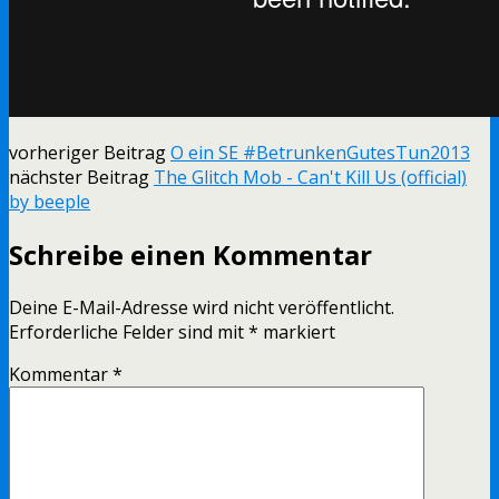
vorheriger Beitrag
O ein SE #BetrunkenGutesTun2013
nächster Beitrag
The Glitch Mob - Can't Kill Us (official)
by beeple
Schreibe einen Kommentar
Deine E-Mail-Adresse wird nicht veröffentlicht.
Erforderliche Felder sind mit
*
markiert
Kommentar
*