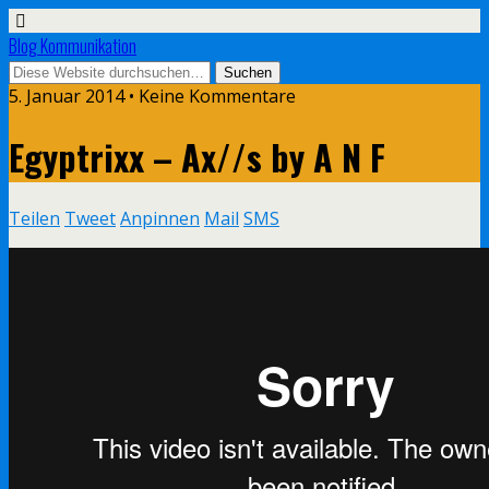
Blog Kommunikation
5. Januar 2014 • Keine Kommentare
Egyptrixx – Ax//s by A N F
Teilen
Tweet
Anpinnen
Mail
SMS