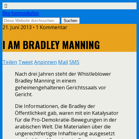
Blog Kommunikation
21. Juni 2013 • 1 Kommentar
I AM BRADLEY MANNING
Teilen
Tweet
Anpinnen
Mail
SMS
Nach drei Jahren steht der Whistleblower
Bradley Manning in einem
geheimengehaltenen Gerichtssaals vor
Gericht.
Die Informationen, die Bradley der
Öffentlichkeit gab, waren mit ein Katalysator
für die Pro-Demokratie-Bewegungen in der
arabischen Welt. Die Materialien über die
ungerechtfertigte Inhaftierung ausgesetzt