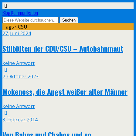
Blog Kommunikation
Tags › CSU
27. Juni 2024
Stilblüten der CDU/CSU – Autobahnmaut
keine Antwort
7. Oktober 2023
Wokeness, die Angst weißer alter Männer
keine Antwort
3. Februar 2014
Von Babos und Chabos und so…