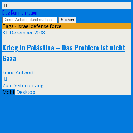
Blog Kommunikation
Tags › israel defense force
31. Dezember 2008
Krieg in Palästina – Das Problem ist nicht
Gaza
keine Antwort
Zum Seitenanfang
Mobil
Desktop