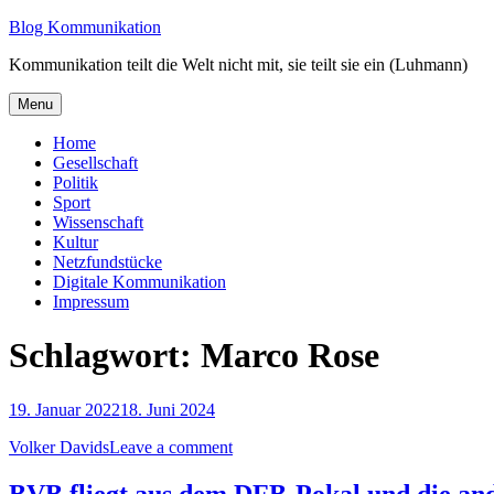
Skip
Blog Kommunikation
to
Kommunikation teilt die Welt nicht mit, sie teilt sie ein (Luhmann)
content
Menu
Home
Gesellschaft
Politik
Sport
Wissenschaft
Kultur
Netzfundstücke
Digitale Kommunikation
Impressum
Schlagwort:
Marco Rose
19. Januar 2022
18. Juni 2024
Volker Davids
Leave a comment
BVB fliegt aus dem DFB-Pokal und die and