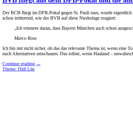
Der BCB fliegt im DFB-Pokal gegen St. Pauli raus, wurde eigentlich 
schon irritierend, wie der BVB auf diese Niederlage reagiert:
„Ich erinnere daran, dass Bayern München auch schon ausgeschi
Marco Rose
Ich bin mir nicht sicher, ob das das relevante Thema ist, wenn eine
nach Alternativen umschauen. Das tollste, wenn Haaland – unwahrschei
„BVB
Continue reading
→
fliegt
Theme: Didi Lite
aus
dem
DFB-
Pokal
und
die
anderen
sind
wieder
Schuld“