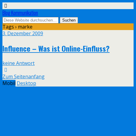
Blog Kommunikation
Tags › marke
3. Dezember 2009
Influence – Was ist Online-Einfluss?
keine Antwort
Zum Seitenanfang
Mobil
Desktop