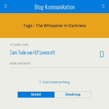
Blog Kommunikation
Tags › The Whisperer In Darkness
14. MÄRZ 2009
Zum Tode von H.P. Lovecraft
KEINE ANTWORT
Zum Seitenanfang
Mobil
Desktop