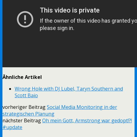
Ähnliche Artikel
Wrong Hole with DJ Lubel, Taryn Southern and
Scott Baio
vorheriger Beitrag
Social Media Monitoring in der
strategischen Planung
nächster Beitrag
Oh mein Gott, Armstrong war gedopt!?!
#update