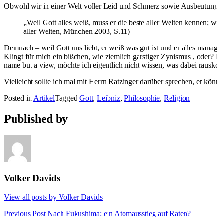
Obwohl wir in einer Welt voller Leid und Schmerz sowie Ausbeutung
„Weil Gott alles weiß, muss er die beste aller Welten kennen; wei
aller Welten, München 2003, S.11)
Demnach – weil Gott uns liebt, er weiß was gut ist und er alles manag
Klingt für mich ein bißchen, wie ziemlich garstiger Zynismus , oder
name but a view, möchte ich eigentlich nicht wissen, was dabei rau
Vielleicht sollte ich mal mit Herrn Ratzinger darüber sprechen, er kön
Posted in
Artikel
Tagged
Gott
,
Leibniz
,
Philosophie
,
Religion
Published by
Volker Davids
View all posts by Volker Davids
Beitragsnavigation
Previous Post
Nach Fukushima: ein Atomausstieg auf Raten?