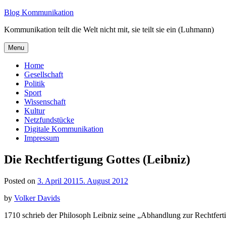
Skip
Blog Kommunikation
to
Kommunikation teilt die Welt nicht mit, sie teilt sie ein (Luhmann)
content
Menu
Home
Gesellschaft
Politik
Sport
Wissenschaft
Kultur
Netzfundstücke
Digitale Kommunikation
Impressum
Die Rechtfertigung Gottes (Leibniz)
Posted on
3. April 2011
5. August 2012
by
Volker Davids
1710 schrieb der Philosoph Leibniz seine „Abhandlung zur Rechtfertig