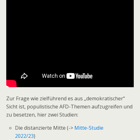
Zur Frage wie zielführend es aus „demokratischer“
Sicht ist, populistische AFD-Themen aufzugreifen und
zu besetzen, hier zwei Studien:
Die distanzierte Mitte (->
Mitte-Studie
2022/23
)