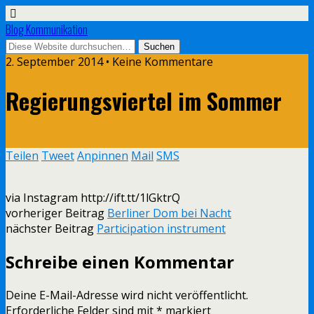
Blog Kommunikation
2. September 2014 • Keine Kommentare
Regierungsviertel im Sommer
Teilen
Tweet
Anpinnen
Mail
SMS
via Instagram http://ift.tt/1lGktrQ
vorheriger Beitrag
Berliner Dom bei Nacht
nächster Beitrag
Participation instrument
Schreibe einen Kommentar
Deine E-Mail-Adresse wird nicht veröffentlicht.
Erforderliche Felder sind mit
*
markiert